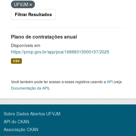
UFVJM
Filtrar Resultados
Plano de contratações anual
Disponíveis em
https://pncp.gov.br/app/pca/16888315000157/2025
CSV
Você também pode ter acesso a esses registros usando a
API
(veja
Documentação da API
).
Sobre Dados Abertos UFVJM
API do CKAN
Associação CKAN