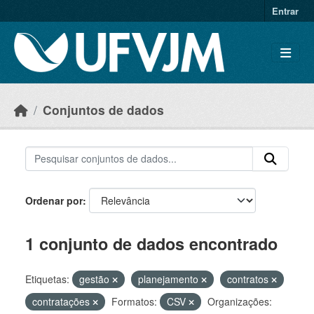
Skip to main content
Entrar
Conjuntos de dados
Ordenar por
1 conjunto de dados encontrado
Etiquetas:
gestão
planejamento
contratos
contratações
Formatos:
CSV
Organizações: