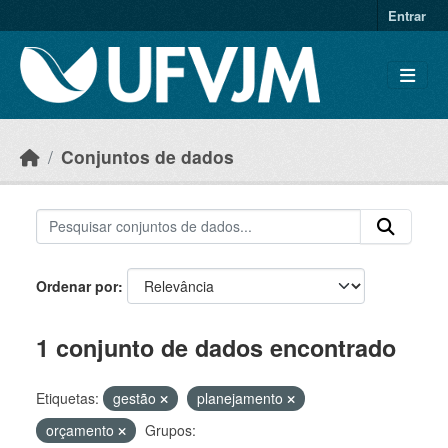
Skip to main content
Entrar
Conjuntos de dados
Ordenar por
1 conjunto de dados encontrado
Etiquetas:
gestão
planejamento
orçamento
Grupos: