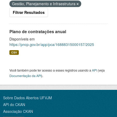
Gestão, Planejamento e Infraestrutura
Filtrar Resultados
Plano de contratações anual
Disponíveis em
https://pncp.gov.br/app/pca/16888315000157/2025
CSV
Você também pode ter acesso a esses registros usando a
API
(veja
Documentação da API
).
Sobre Dados Abertos UFVJM
API do CKAN
Associação CKAN