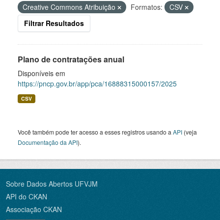
Creative Commons Atribuição
Formatos:
CSV
Filtrar Resultados
Plano de contratações anual
Disponíveis em
https://pncp.gov.br/app/pca/16888315000157/2025
CSV
Você também pode ter acesso a esses registros usando a
API
(veja
Documentação da API
).
Sobre Dados Abertos UFVJM
API do CKAN
Associação CKAN