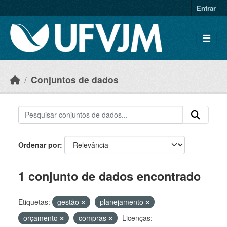
Skip to main content
Entrar
Conjuntos de dados
Ordenar por
1 conjunto de dados encontrado
Etiquetas:
gestão
planejamento
orçamento
compras
Licenças: