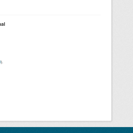
nal
I
).