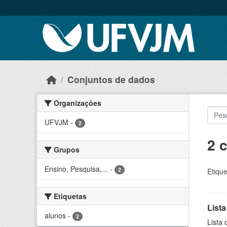
Skip to main content
Conjuntos de dados
Organizações
UFVJM
-
2
2 
Grupos
Ensino, Pesquisa,...
-
2
Etique
Etiquetas
Lista
alunos
-
2
Lista