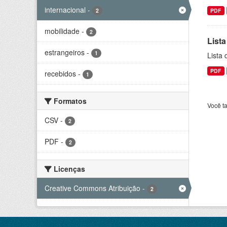
internacional
-
2
PDF
mobilidade
-
2
Lista
estrangeiros
-
1
Lista
PDF
recebidos
-
1
Formatos
Você t
CSV
-
2
PDF
-
2
Licenças
Creative Commons Atribuição
-
2