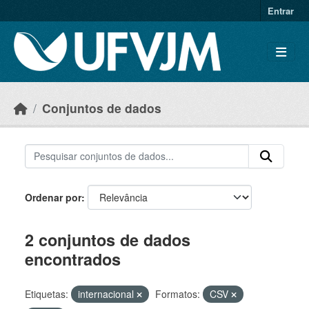
Skip to main content
Entrar
Conjuntos de dados
Ordenar por
2 conjuntos de dados
encontrados
Etiquetas:
internacional
Formatos:
CSV