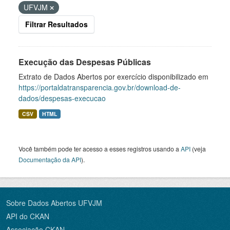
UFVJM
Filtrar Resultados
Execução das Despesas Públicas
Extrato de Dados Abertos por exercício disponibilizado em
https://portaldatransparencia.gov.br/download-de-
dados/despesas-execucao
CSV
HTML
Você também pode ter acesso a esses registros usando a
API
(veja
Documentação da API
).
Sobre Dados Abertos UFVJM
API do CKAN
Associação CKAN