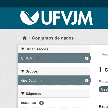
Skip to main content
Conjuntos de dados
Organizações
UFVJM
-
1
1 
Grupos
Gestão,...
-
1
Etique
Gest
Etiquetas
despesas
-
1
Exec