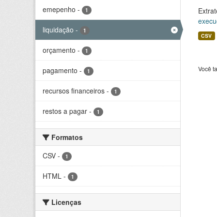
emepenho
-
Extrat
1
execu
liquidação
-
1
CSV
orçamento
-
1
Você t
pagamento
-
1
recursos financeiros
-
1
restos a pagar
-
1
Formatos
CSV
-
1
HTML
-
1
Licenças