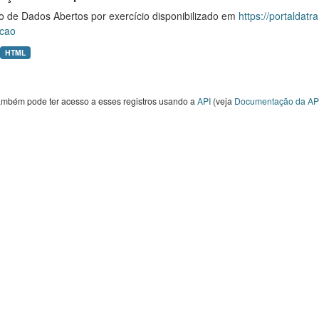
o de Dados Abertos por exercício disponibilizado em
https://portaldat
cao
HTML
ambém pode ter acesso a esses registros usando a
API
(veja
Documentação da AP