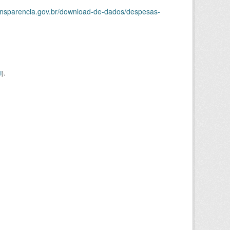
ransparencia.gov.br/download-de-dados/despesas-
I
).