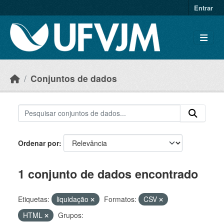
Skip to main content
Entrar
Conjuntos de dados
Ordenar por
1 conjunto de dados encontrado
Etiquetas:
liquidação
Formatos:
CSV
HTML
Grupos: