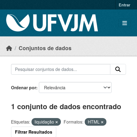
Skip to main content
Entrar
Conjuntos de dados
Ordenar por
1 conjunto de dados encontrado
Etiquetas:
liquidação
Formatos:
HTML
Filtrar Resultados