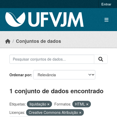
Skip to main content
Entrar
Conjuntos de dados
Ordenar por
1 conjunto de dados encontrado
Etiquetas:
liquidação
Formatos:
HTML
Licenças:
Creative Commons Atribuição