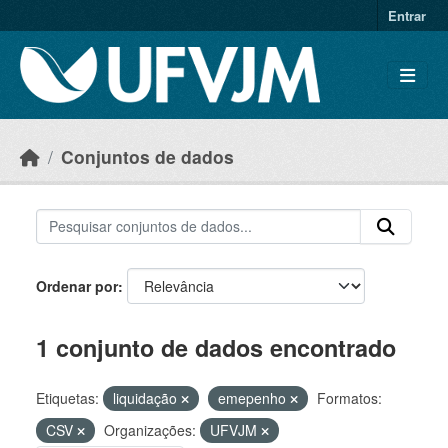
Skip to main content
Entrar
Conjuntos de dados
Ordenar por
1 conjunto de dados encontrado
Etiquetas:
liquidação
emepenho
Formatos:
CSV
Organizações:
UFVJM