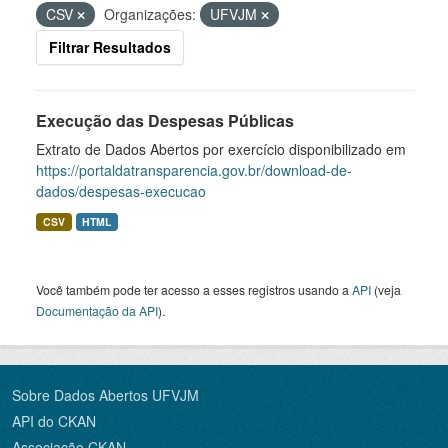
CSV
Organizações:
UFVJM
Filtrar Resultados
Execução das Despesas Públicas
Extrato de Dados Abertos por exercício disponibilizado em
https://portaldatransparencia.gov.br/download-de-
dados/despesas-execucao
CSV
HTML
Você também pode ter acesso a esses registros usando a
API
(veja
Documentação da API
).
Sobre Dados Abertos UFVJM
API do CKAN
Associação CKAN