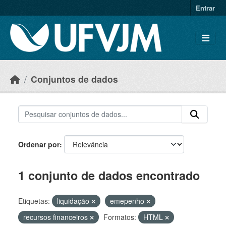
Skip to main content
Entrar
Conjuntos de dados
Ordenar por
1 conjunto de dados encontrado
Etiquetas:
liquidação
emepenho
recursos financeiros
Formatos:
HTML