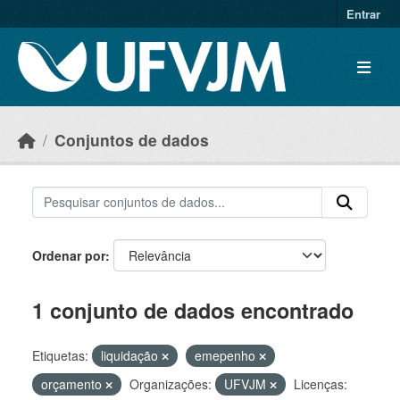
Skip to main content
Entrar
Conjuntos de dados
Ordenar por
1 conjunto de dados encontrado
Etiquetas:
liquidação
emepenho
orçamento
Organizações:
UFVJM
Licenças: