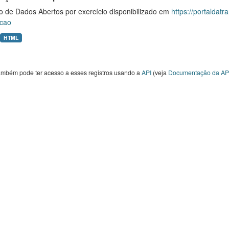
o de Dados Abertos por exercício disponibilizado em
https://portaldat
cao
HTML
ambém pode ter acesso a esses registros usando a
API
(veja
Documentação da AP