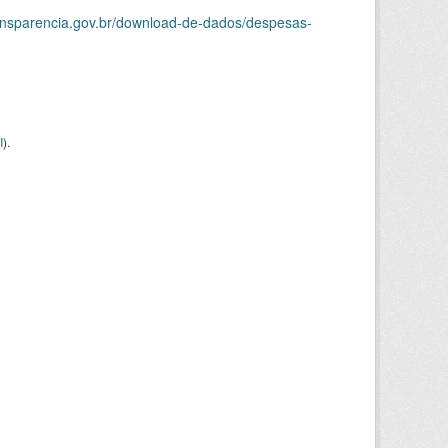
ransparencia.gov.br/download-de-dados/despesas-
I
).