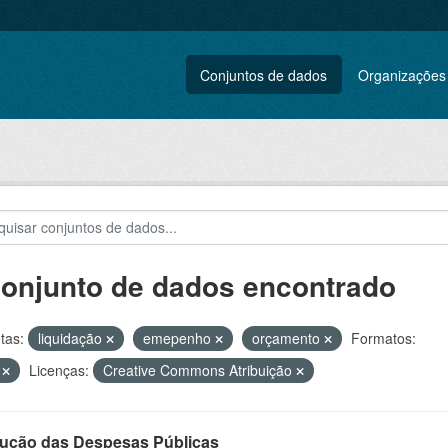
Conjuntos de dados
Organizações
conjunto de dados encontrado
tas:
liquidação
emepenho
orçamento
Formatos:
V
Licenças:
Creative Commons Atribuição
ução das Despesas Públicas