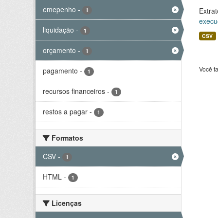
emepenho
-
Extrat
1
execu
liquidação
-
1
CSV
orçamento
-
1
Você t
pagamento
-
1
recursos financeiros
-
1
restos a pagar
-
1
Formatos
CSV
-
1
HTML
-
1
Licenças