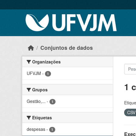
Skip to main content
Conjuntos de dados
Organizações
UFVJM
-
1
1 
Grupos
Gestão,...
-
1
Etique
CS
Etiquetas
despesas
-
1
Exec