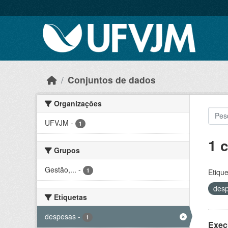
Skip to main content
Conjuntos de dados
Organizações
UFVJM
-
1
1 
Grupos
Gestão,...
-
1
Etique
des
Etiquetas
despesas
-
1
Exec