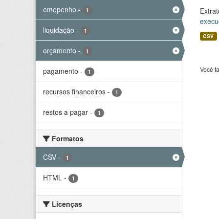
emepenho
-
Extrat
1
execu
liquidação
-
1
CSV
orçamento
-
1
Você t
pagamento
-
1
recursos financeiros
-
1
restos a pagar
-
1
Formatos
CSV
-
1
HTML
-
1
Licenças