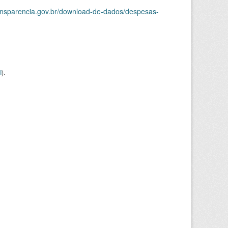
ransparencia.gov.br/download-de-dados/despesas-
I
).