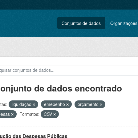
Conjuntos de dados
Organizações
conjunto de dados encontrado
tas:
liquidação
emepenho
orçamento
pesas
Formatos:
CSV
ução das Despesas Públicas