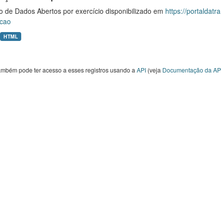
o de Dados Abertos por exercício disponibilizado em
https://portaldat
cao
HTML
ambém pode ter acesso a esses registros usando a
API
(veja
Documentação da AP