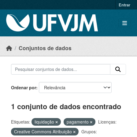
Skip to main content
Entrar
Conjuntos de dados
Ordenar por
1 conjunto de dados encontrado
Etiquetas:
liquidação
pagamento
Licenças:
Creative Commons Atribuição
Grupos: