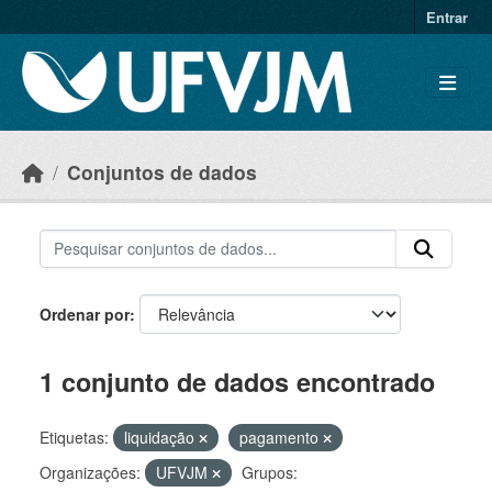
Skip to main content
Entrar
Conjuntos de dados
Ordenar por
1 conjunto de dados encontrado
Etiquetas:
liquidação
pagamento
Organizações:
UFVJM
Grupos: