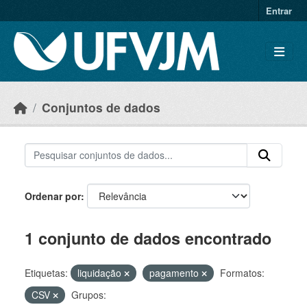
Skip to main content
Entrar
Conjuntos de dados
Ordenar por
1 conjunto de dados encontrado
Etiquetas:
liquidação
pagamento
Formatos:
CSV
Grupos: