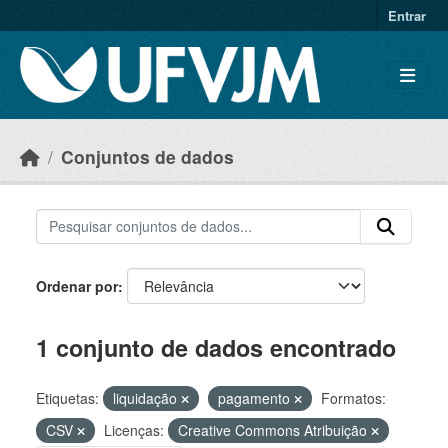
Skip to main content
Entrar
Conjuntos de dados
Ordenar por
1 conjunto de dados encontrado
Etiquetas:
liquidação
pagamento
Formatos:
CSV
Licenças:
Creative Commons Atribuição