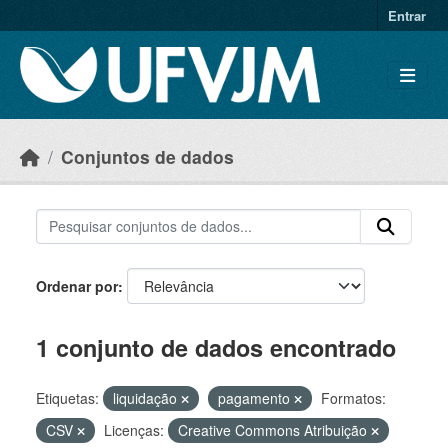
Skip to main content
Entrar
Conjuntos de dados
Ordenar por
1 conjunto de dados encontrado
Etiquetas:
liquidação
pagamento
Formatos:
CSV
Licenças:
Creative Commons Atribuição