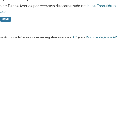
o de Dados Abertos por exercício disponibilizado em
https://portaldat
cao
HTML
ambém pode ter acesso a esses registros usando a
API
(veja
Documentação da AP