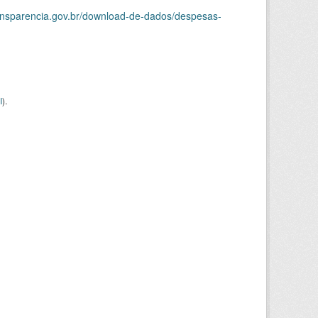
ransparencia.gov.br/download-de-dados/despesas-
I
).