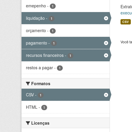
emepenho
-
Extrat
1
execu
liquidação
-
1
CSV
orçamento
-
1
Você t
pagamento
-
1
recursos financeiros
-
1
restos a pagar
-
1
Formatos
CSV
-
1
HTML
-
1
Licenças