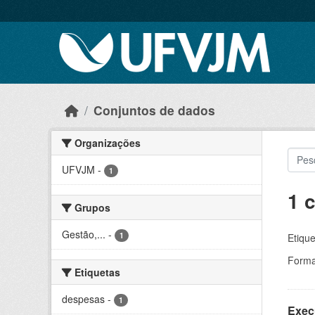
Skip to main content
Conjuntos de dados
Organizações
UFVJM
-
1
1 
Grupos
Gestão,...
-
1
Etique
Forma
Etiquetas
despesas
-
1
Exec