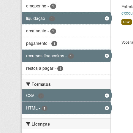
emepenho
-
Extrat
1
execu
liquidação
-
1
CSV
orçamento
-
1
Você t
pagamento
-
1
recursos financeiros
-
1
restos a pagar
-
1
Formatos
CSV
-
1
HTML
-
1
Licenças