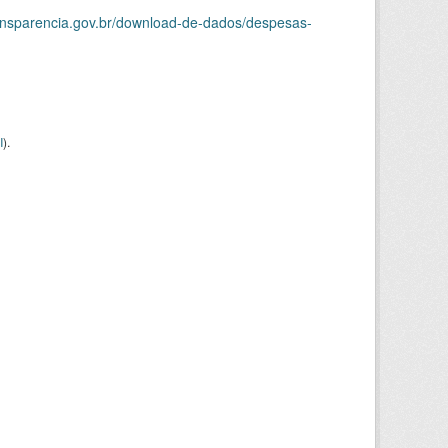
ransparencia.gov.br/download-de-dados/despesas-
I
).