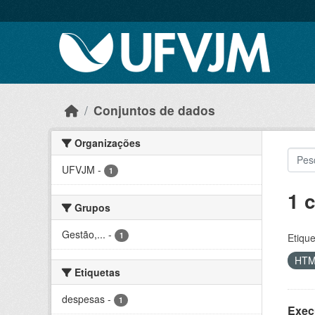
Skip to main content
Conjuntos de dados
Organizações
UFVJM
-
1
1 
Grupos
Gestão,...
-
1
Etique
HT
Etiquetas
despesas
-
1
Exec