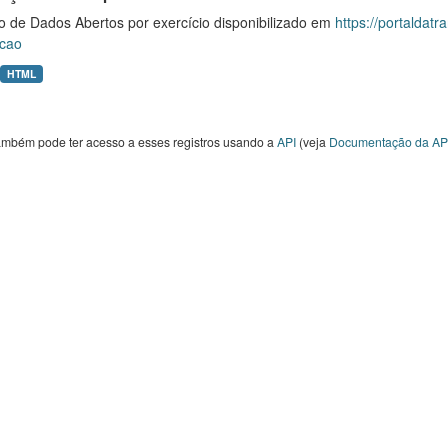
o de Dados Abertos por exercício disponibilizado em
https://portaldat
cao
HTML
ambém pode ter acesso a esses registros usando a
API
(veja
Documentação da AP