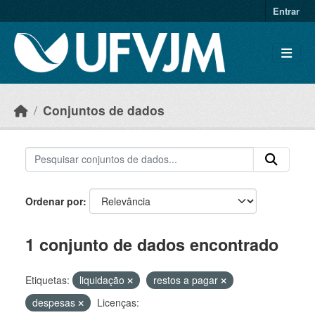
Skip to main content
Entrar
Conjuntos de dados
Ordenar por
1 conjunto de dados encontrado
Etiquetas:
liquidação
restos a pagar
despesas
Licenças: