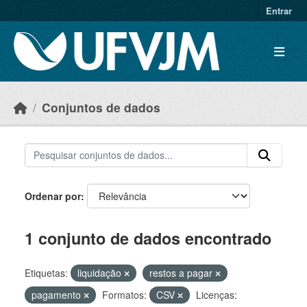
Skip to main content
Entrar
Conjuntos de dados
Ordenar por
1 conjunto de dados encontrado
Etiquetas:
liquidação
restos a pagar
pagamento
Formatos:
CSV
Licenças: