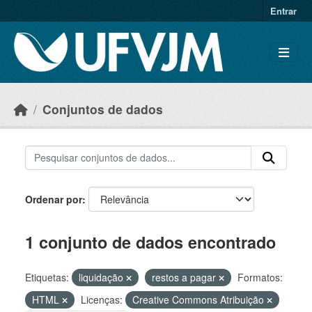
Skip to main content
Entrar
Conjuntos de dados
Ordenar por
1 conjunto de dados encontrado
Etiquetas:
liquidação
restos a pagar
Formatos:
HTML
Licenças:
Creative Commons Atribuição