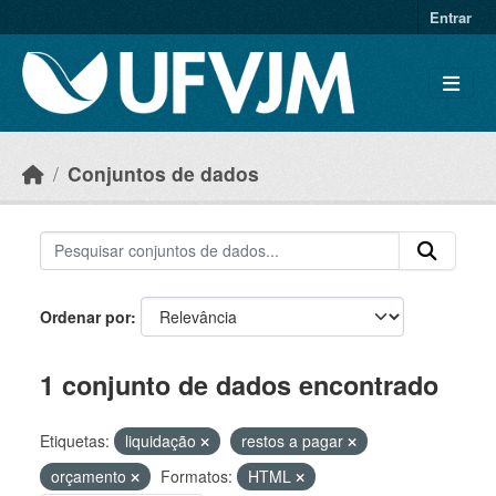
Skip to main content
Entrar
Conjuntos de dados
Ordenar por
1 conjunto de dados encontrado
Etiquetas:
liquidação
restos a pagar
orçamento
Formatos:
HTML