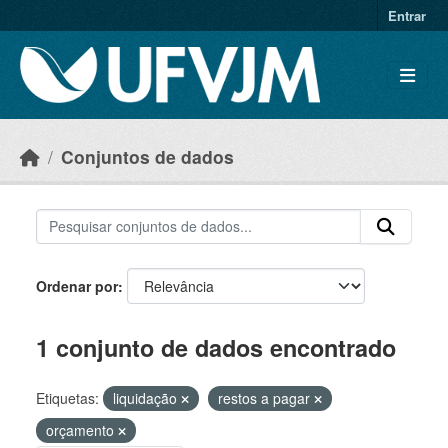
Skip to main content
Entrar
Conjuntos de dados
Ordenar por
1 conjunto de dados encontrado
Etiquetas:
liquidação
restos a pagar
orçamento