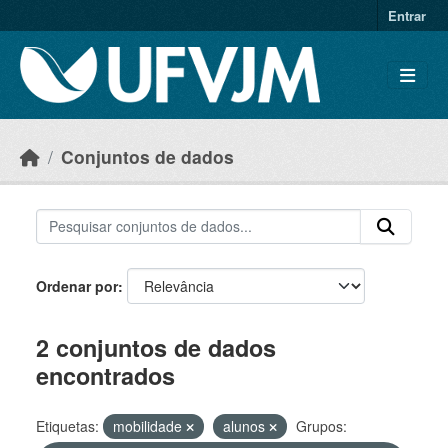
Skip to main content
Entrar
Conjuntos de dados
Ordenar por
2 conjuntos de dados
encontrados
Etiquetas:
mobilidade
alunos
Grupos: