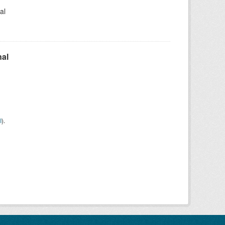
al
nal
I
).