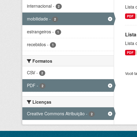
internacional
-
Lista
2
PDF
mobilidade
-
2
estrangeiros
-
1
Lista
Lista
recebidos
-
1
PDF
Formatos
CSV
-
2
Você t
PDF
-
2
Licenças
Creative Commons Atribuição
-
2