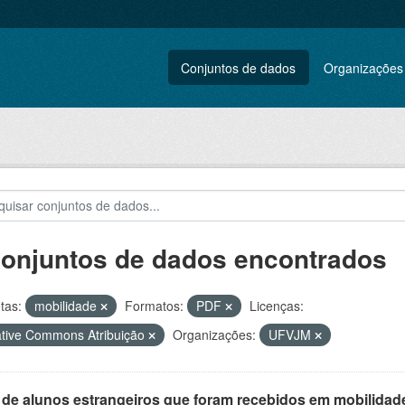
Conjuntos de dados
Organizações
conjuntos de dados encontrados
tas:
mobilidade
Formatos:
PDF
Licenças:
tive Commons Atribuição
Organizações:
UFVJM
 de alunos estrangeiros que foram recebidos em mobilidade