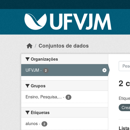
Skip to main content
Conjuntos de dados
Organizações
UFVJM
-
2
2 
Grupos
Ensino, Pesquisa,...
-
2
Etique
Crea
Etiquetas
alunos
-
2
Lista