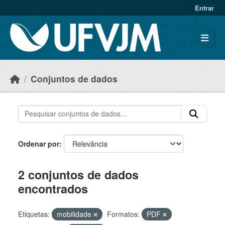
Skip to main content
Entrar
Conjuntos de dados
Ordenar por
2 conjuntos de dados
encontrados
Etiquetas:
mobilidade
Formatos:
PDF