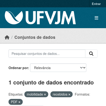
Skip to main content
Entrar
Conjuntos de dados
Ordenar por
1 conjunto de dados encontrado
Etiquetas:
mobilidade
recebidos
Formatos:
PDF