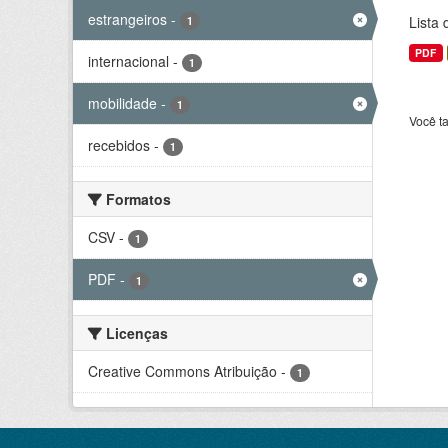
estrangeiros
-
Lista
1
PDF
internacional
-
1
mobilidade
-
1
Você t
recebidos
-
1
Formatos
CSV
-
1
PDF
-
1
Licenças
Creative Commons Atribuição
-
1