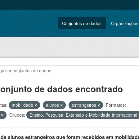
Conjuntos de dados
Organizações
conjunto de dados encontrado
tas:
mobilidade
alunos
estrangeiros
Formatos:
F
Grupos:
Ensino, Pesquisa, Extensão e Mobilidade Internacional
 de alunos estrangeiros que foram recebidos em mobilidade