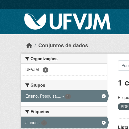
Skip to main content
Conjuntos de dados
Organizações
UFVJM
-
1
1 
Grupos
Ensino, Pesquisa,...
-
1
Etique
PD
Etiquetas
alunos
-
1
Lista