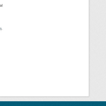
al
I
).