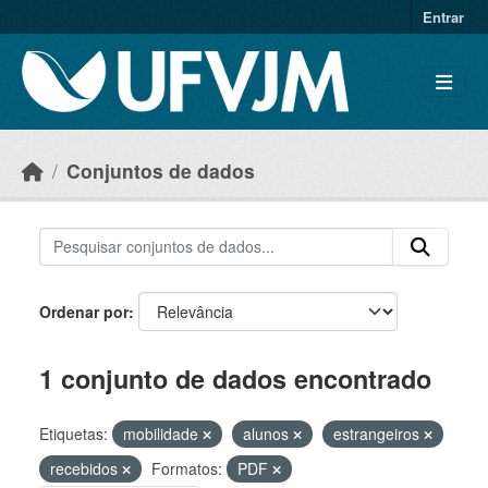
Skip to main content
Entrar
Conjuntos de dados
Ordenar por
1 conjunto de dados encontrado
Etiquetas:
mobilidade
alunos
estrangeiros
recebidos
Formatos:
PDF