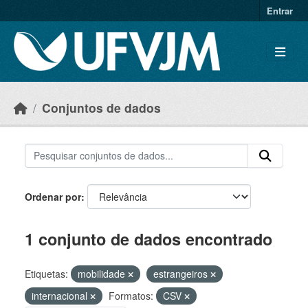
Skip to main content
Entrar
Conjuntos de dados
Ordenar por
1 conjunto de dados encontrado
Etiquetas:
mobilidade
estrangeiros
internacional
Formatos:
CSV