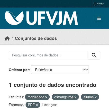
Skip to main content
Entrar
Conjuntos de dados
Ordenar por
1 conjunto de dados encontrado
Etiquetas:
mobilidade
estrangeiros
alunos
Formatos:
PDF
Licenças: