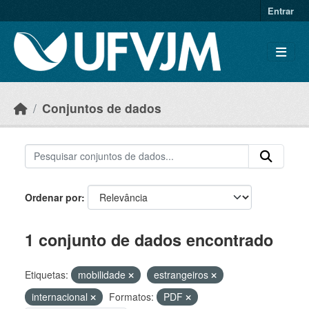
Skip to main content
Entrar
Conjuntos de dados
Ordenar por
1 conjunto de dados encontrado
Etiquetas:
mobilidade
estrangeiros
internacional
Formatos:
PDF