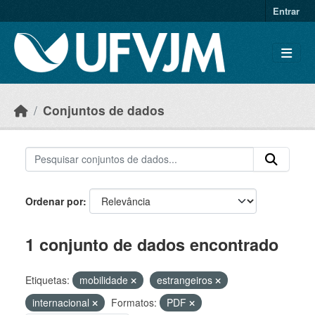
Skip to main content
Entrar
Conjuntos de dados
Ordenar por
1 conjunto de dados encontrado
Etiquetas:
mobilidade
estrangeiros
internacional
Formatos:
PDF