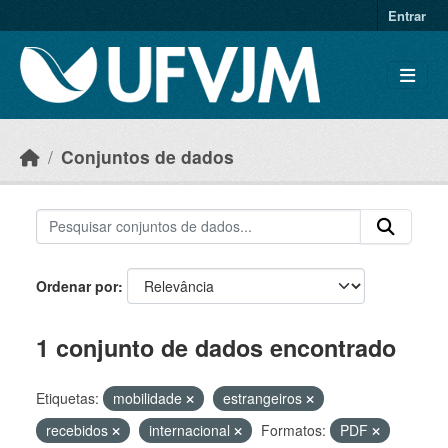
Skip to main content
Entrar
Conjuntos de dados
Ordenar por
1 conjunto de dados encontrado
Etiquetas:
mobilidade
estrangeiros
recebidos
internacional
Formatos:
PDF