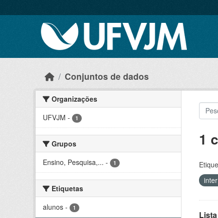
Skip to main content
Conjuntos de dados
Organizações
UFVJM
-
1
1 
Grupos
Ensino, Pesquisa,...
-
1
Etique
inte
Etiquetas
alunos
-
1
Lista