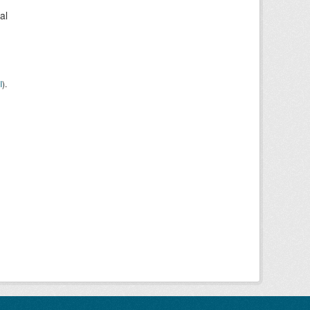
al
I
).