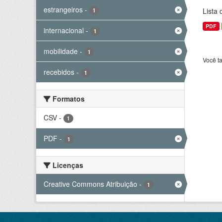
estrangeiros
-
Lista
1
PDF
internacional
-
1
mobilidade
-
1
Você t
recebidos
-
1
Formatos
CSV
-
1
PDF
-
1
Licenças
Creative Commons Atribuição
-
1