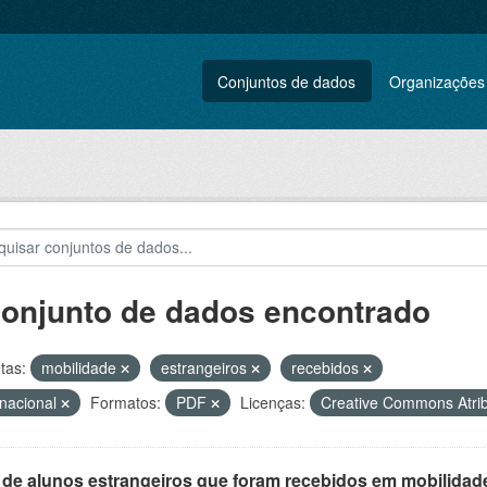
Conjuntos de dados
Organizações
conjunto de dados encontrado
tas:
mobilidade
estrangeiros
recebidos
rnacional
Formatos:
PDF
Licenças:
Creative Commons Atri
 de alunos estrangeiros que foram recebidos em mobilidade