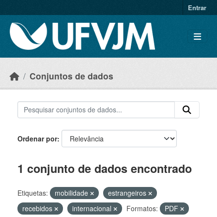
Skip to main content
Entrar
Conjuntos de dados
Ordenar por
1 conjunto de dados encontrado
Etiquetas:
mobilidade
estrangeiros
recebidos
internacional
Formatos:
PDF