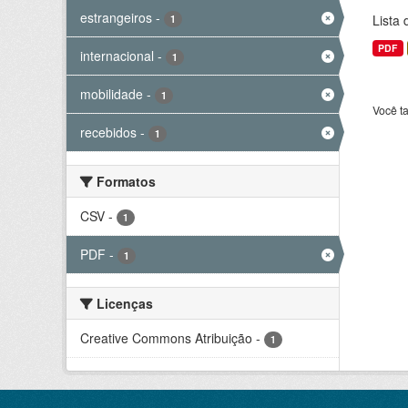
estrangeiros
-
Lista
1
PDF
internacional
-
1
mobilidade
-
1
Você t
recebidos
-
1
Formatos
CSV
-
1
PDF
-
1
Licenças
Creative Commons Atribuição
-
1