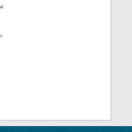
al
I
).