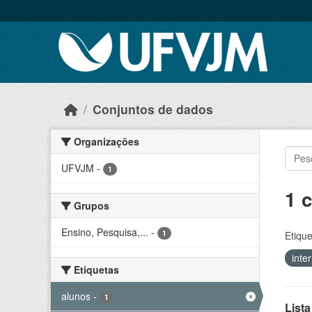
Skip to main content
Conjuntos de dados
Organizações
UFVJM
-
1
1 
Grupos
Ensino, Pesquisa,...
-
1
Etique
inte
Etiquetas
alunos
-
1
Lista