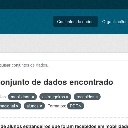
Conjuntos de dados
Organizações
conjunto de dados encontrado
tas:
mobilidade
estrangeiros
recebidos
rnacional
alunos
Formatos:
PDF
 de alunos estrangeiros que foram recebidos em mobilidade