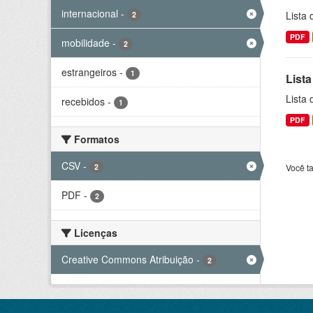
internacional
-
Lista
2
PDF
mobilidade
-
2
estrangeiros
-
1
Lista
Lista
recebidos
-
1
PDF
Formatos
CSV
-
2
Você t
PDF
-
2
Licenças
Creative Commons Atribuição
-
2