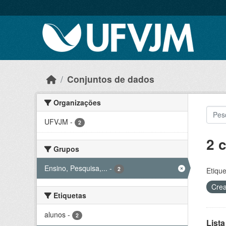
Skip to main content
Conjuntos de dados
Organizações
UFVJM
-
2
2 
Grupos
Ensino, Pesquisa,...
-
2
Etique
Crea
Etiquetas
alunos
-
2
Lista