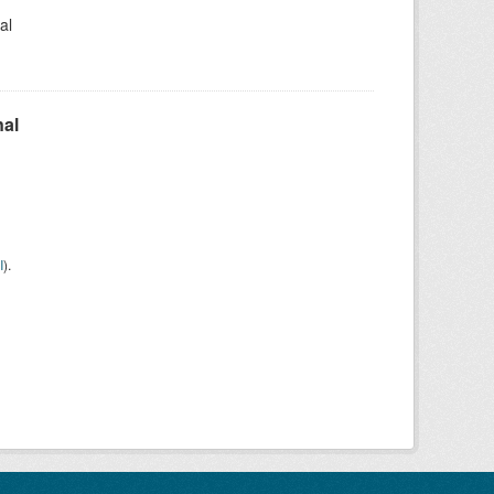
al
nal
I
).