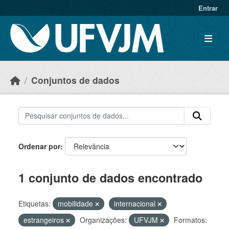
Skip to main content
Entrar
Conjuntos de dados
Ordenar por
1 conjunto de dados encontrado
Etiquetas:
mobilidade
internacional
estrangeiros
Organizações:
UFVJM
Formatos: