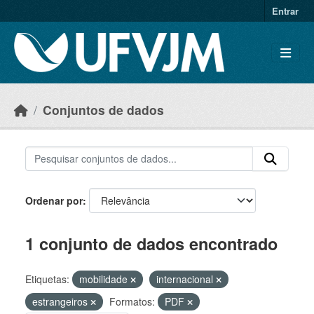
Skip to main content
Entrar
Conjuntos de dados
Ordenar por
1 conjunto de dados encontrado
Etiquetas:
mobilidade
internacional
estrangeiros
Formatos:
PDF