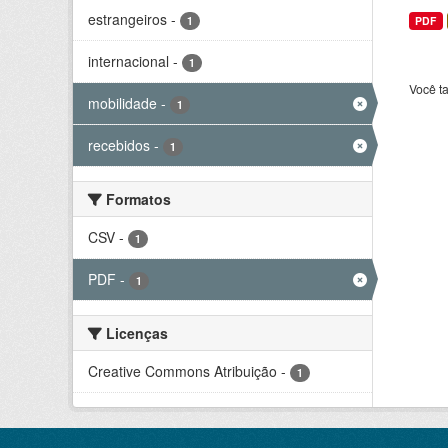
estrangeiros
-
1
PDF
internacional
-
1
Você t
mobilidade
-
1
recebidos
-
1
Formatos
CSV
-
1
PDF
-
1
Licenças
Creative Commons Atribuição
-
1