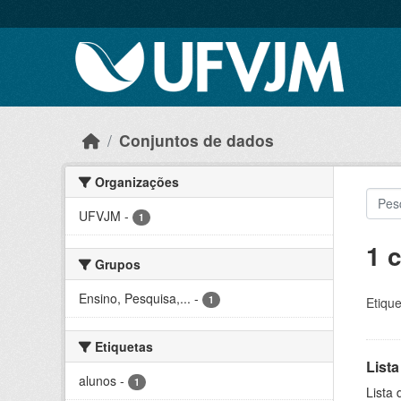
Skip to main content
Conjuntos de dados
Organizações
UFVJM
-
1
1 
Grupos
Ensino, Pesquisa,...
-
1
Etique
Etiquetas
Lista
alunos
-
1
Lista