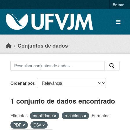
Skip to main content
Entrar
Conjuntos de dados
Ordenar por
1 conjunto de dados encontrado
Etiquetas:
mobilidade
recebidos
Formatos:
PDF
CSV