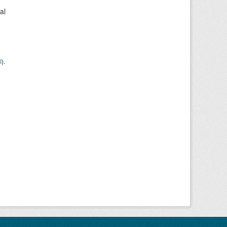
al
I
).