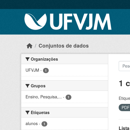
Skip to main content
Conjuntos de dados
Organizações
UFVJM
-
1
1 
Grupos
Ensino, Pesquisa,...
-
1
Etique
PD
Etiquetas
alunos
-
1
Lista