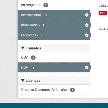
estrangeiros
-
Lista
1
PDF
internacional
-
1
mobilidade
-
1
Você t
recebidos
-
1
Formatos
CSV
-
1
PDF
-
1
Licenças
Creative Commons Atribuição
-
1