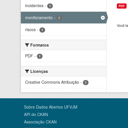
incidentes
-
1
PDF
monitoramento
-
1
Você t
riscos
-
1
Formatos
PDF
-
1
Licenças
Creative Commons Atribuição
-
1
Sobre Dados Abertos UFVJM
API do CKAN
Associação CKAN