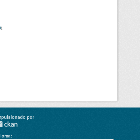
I
).
mpulsionado por
dioma