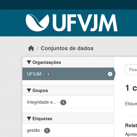
Skip to main content
Conjuntos de dados
Organizações
UFVJM
-
1
1 
Grupos
Integridade e...
-
1
Etique
Etiquetas
Relat
gestão
-
1
Aprese