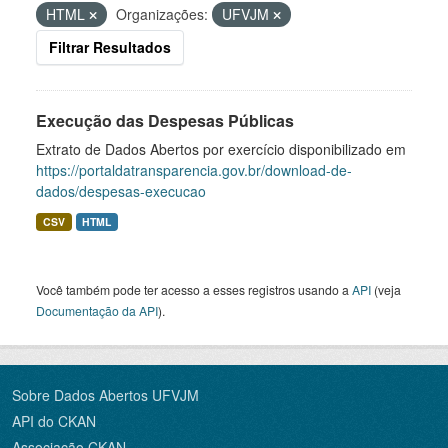
HTML
Organizações:
UFVJM
Filtrar Resultados
Execução das Despesas Públicas
Extrato de Dados Abertos por exercício disponibilizado em
https://portaldatransparencia.gov.br/download-de-
dados/despesas-execucao
CSV
HTML
Você também pode ter acesso a esses registros usando a
API
(veja
Documentação da API
).
Sobre Dados Abertos UFVJM
API do CKAN
Associação CKAN