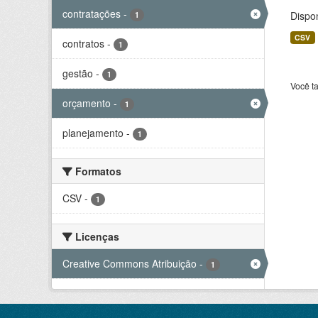
contratações
-
Dispo
1
CSV
contratos
-
1
gestão
-
1
Você t
orçamento
-
1
planejamento
-
1
Formatos
CSV
-
1
Licenças
Creative Commons Atribuição
-
1