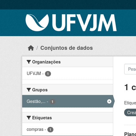
Skip to main content
Conjuntos de dados
Organizações
UFVJM
-
1
1 
Grupos
Gestão,...
-
1
Etique
Crea
Etiquetas
compras
-
1
Plan